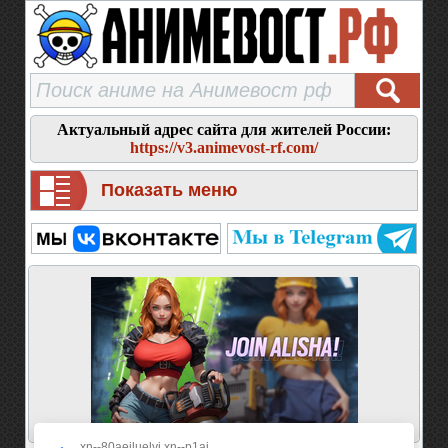
Актуальный адрес сайта для жителей России:
https://v3.animevost-rf.com/
Показать меню
xn--80aeiluelyj.xn--p1ai