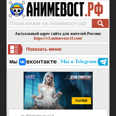
Актуальный адрес сайта для жителей России:
https://v3.animevost-rf.com/
Показать меню
xn--80aeiluelyj.xn--p1ai