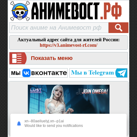
Актуальный адрес сайта для жителей России:
https://v3.animevost-rf.com/
Показать меню
xn--80aeiluelyj.xn--p1ai
Would like to send you notifications