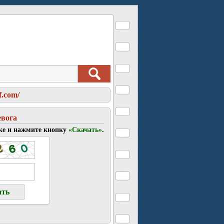
f.com/
евога
ке и нажмите кнопку
«Скачать»
.