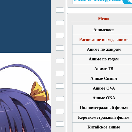
Меню
Анимевост
Расписание выхода аниме
Аниме по жанрам
Аниме по годам
Аниме ТВ
Аниме Спэшл
Аниме OVA
Аниме ONA
Полнометражный фильм
Короткометражный фильм
Китайское аниме