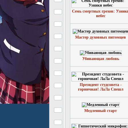
Семь смертных грехов: Узник
небес
Мастер духовных питомцев
Убивающая любовь
Президент студсовета -
горничная! ЛаЛа Спешл
Медленный старт