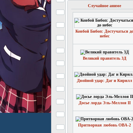
Случайное аниме
Ковбой Бибоп: Достучаться д
небес
Великий правитель 3Д
Двойной удар: Даг и Кирилл
Досье лорда Эль-Меллоя II
Притворная любовь OBA-2