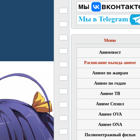
Меню
Анимевост
Расписание выхода аниме
Аниме по жанрам
Аниме по годам
Аниме ТВ
Аниме Спэшл
Аниме OVA
Аниме ONA
Полнометражный фильм