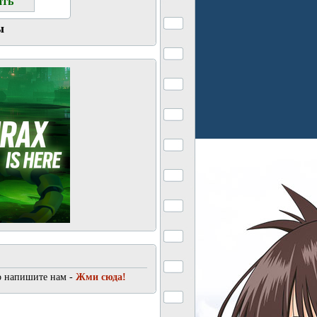
ы
о напишите нам -
Жми сюда!