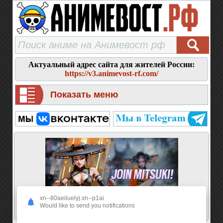
Актуальный адрес сайта для жителей России:
https://v3.animevost-rf.com/
Показать меню
xn--80aeiluelyj.xn--p1ai
Would like to send you notifications