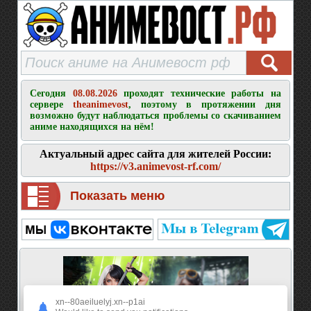
Сегодня
08.08.2026
проходят технические работы на
сервере
theanimevost
, поэтому в протяжении дня
возможно будут наблюдаться проблемы со скачиванием
аниме находящихся на нём!
Актуальный адрес сайта для жителей России:
https://v3.animevost-rf.com/
Показать меню
xn--80aeiluelyj.xn--p1ai