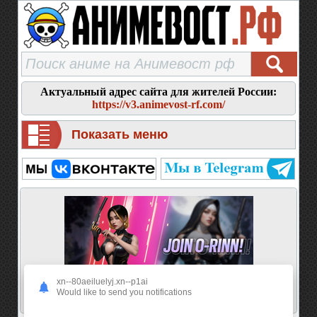
Актуальный адрес сайта для жителей России:
https://v3.animevost-rf.com/
Показать меню
xn--80aeiluelyj.xn--p1ai
Would like to send you notifications