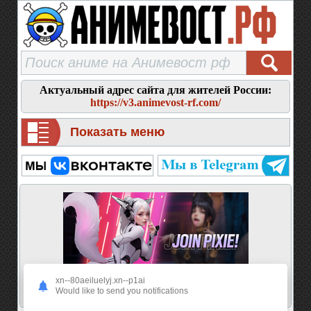
Актуальный адрес сайта для жителей России:
https://v3.animevost-rf.com/
Показать меню
xn--80aeiluelyj.xn--p1ai
Would like to send you notifications