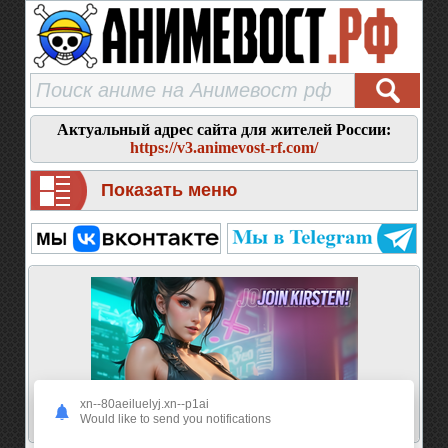
Актуальный адрес сайта для жителей России:
https://v3.animevost-rf.com/
Показать меню
xn--80aeiluelyj.xn--p1ai
Would like to send you notifications