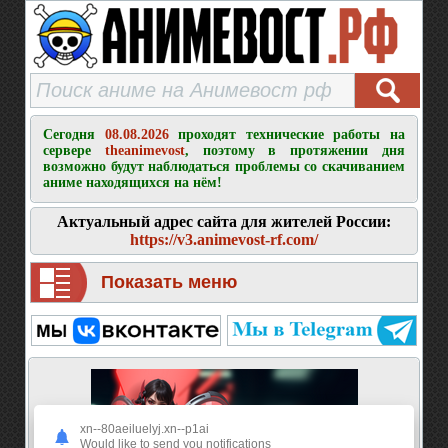
Сегодня
08.08.2026
проходят технические работы на
сервере
theanimevost
, поэтому в протяжении дня
возможно будут наблюдаться проблемы со скачиванием
аниме находящихся на нём!
Актуальный адрес сайта для жителей России:
https://v3.animevost-rf.com/
Показать меню
xn--80aeiluelyj.xn--p1ai
Would like to send you notifications