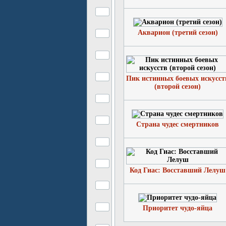
Акварион (третий сезон)
Пик истинных боевых искусст
(второй сезон)
Страна чудес смертников
Код Гиас: Восставший Лелуш
Приоритет чудо-яйца