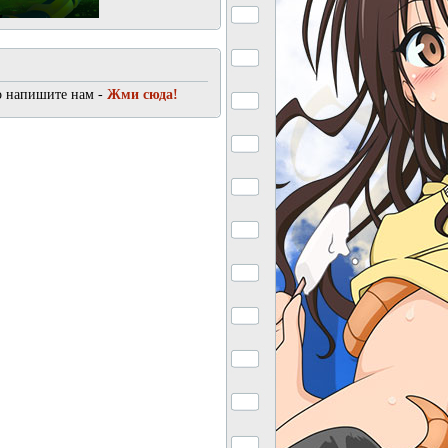
о напишите нам -
Жми сюда!