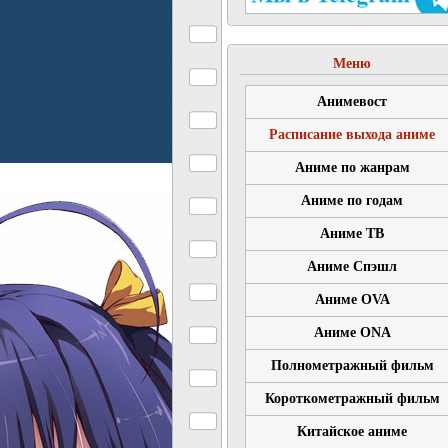
Меню
Анимевост
Расписание выхода аниме
Аниме по жанрам
Аниме по годам
Аниме ТВ
Аниме Спэшл
Аниме OVA
Аниме ONA
Полнометражный фильм
Короткометражный фильм
Китайское аниме