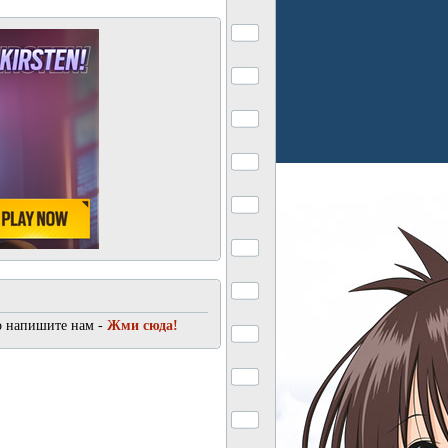
о напишите нам -
Жми сюда!