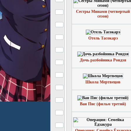
Сестры Минами (четвертый
сезон)
Отель Тасокарэ
Дочь разбойника Рондзя
Школа Мертвецов
Ван Пис (фильм третий)
Операция: Семейка Ёдзакура