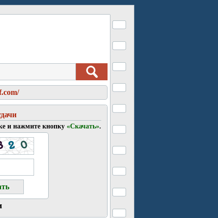
f.com/
удачи
ке и нажмите кнопку
«Скачать»
.
и