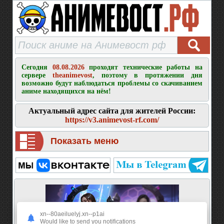
Сегодня
08.08.2026
проходят технические работы на
сервере
theanimevost
, поэтому в протяжении дня
возможно будут наблюдаться проблемы со скачиванием
аниме находящихся на нём!
Актуальный адрес сайта для жителей России:
https://v3.animevost-rf.com/
Показать меню
xn--80aeiluelyj.xn--p1ai
Would like to send you notifications