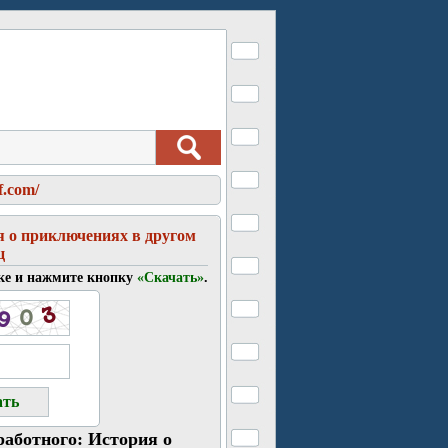
f.com/
я о приключениях в другом
ц
ке и нажмите кнопку
«Скачать»
.
работного: История о