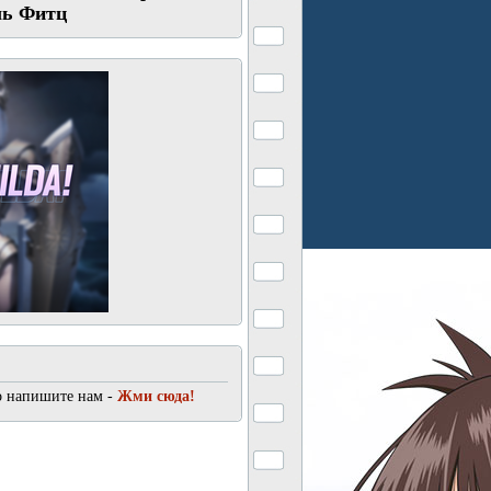
ль Фитц
о напишите нам -
Жми сюда!