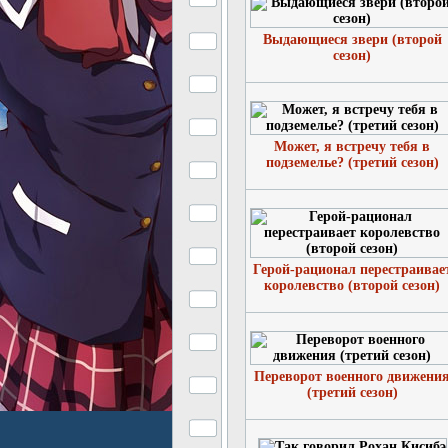
Выдающиеся звери (второй
сезон)
Может, я встречу тебя в
подземелье? (третий сезон)
Герой-рационал перестраивае
королевство (второй сезон)
Переворот военного движени
(третий сезон)