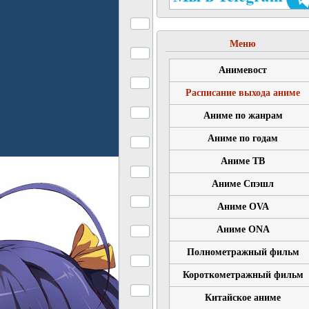
Меню
Анимевост
Расписание выхода аниме
Аниме по жанрам
Аниме по годам
Аниме ТВ
Аниме Спэшл
Аниме OVA
Аниме ONA
Полнометражный фильм
Короткометражный фильм
Китайское аниме