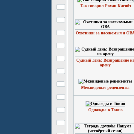
Так говорил Рохан Кисибэ
Охотники за насекомыми ОВ
Судный день: Возвращение н
арену
Межвидовые рецензенты
Однажды в Токио