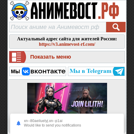
Актуальный адрес сайта для жителей России:
https://v3.animevost-rf.com/
Показать меню
xn--80aeiluelyj.xn--p1ai
Would like to send you notifications