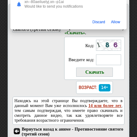
xn--80aeiluelyj.xn--p1ai
Would like to send you notifications
Скачать 103 серия Противостояние святого
(третий сезон)
Discard
Allow
Введите код показанный на
картинке и нажмите кнопку
«Скачать»
.
Код:
Введите код:
ВОЗРАСТ:
14+
Находясь на этой странице Вы подтверждаете, что в
данный момент Вам уже исполнилось
14 или более лет
,
тем самым подтверждая, что имеете право скачивать и
смотреть данное видео, так как удовлетворяете все
требования возрастного ограничения.
Вернуться назад к аниме - Противостояние святого
(третий сезон)