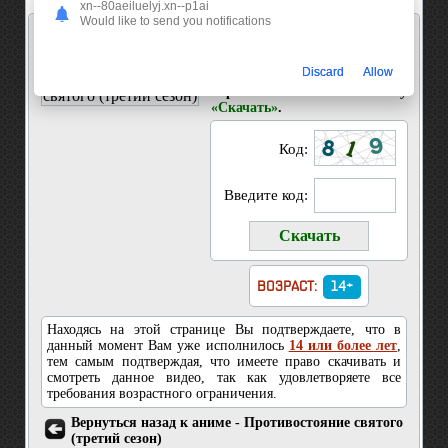
xn--80aeiluelyj.xn--p1ai
Would like to send you notifications
Скачать 99 серия Противостояние святого
(третий сезон)
Discard
Allow
Введите код показанный на
картинке и нажмите кнопку
«Скачать»
.
Код:
Введите код:
ВОЗРАСТ:
14+
Находясь на этой странице Вы подтверждаете, что в
данный момент Вам уже исполнилось
14 или более лет
,
тем самым подтверждая, что имеете право скачивать и
смотреть данное видео, так как удовлетворяете все
требования возрастного ограничения.
Вернуться назад к аниме - Противостояние святого
(третий сезон)