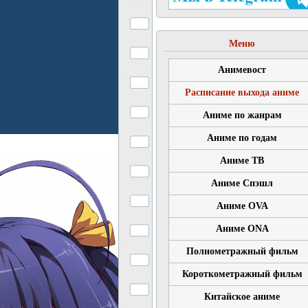
Меню
Анимевост
Расписание выхода аниме
Аниме по жанрам
Аниме по годам
Аниме ТВ
Аниме Спэшл
Аниме OVA
Аниме ONA
Полнометражный фильм
Короткометражный фильм
Китайское аниме