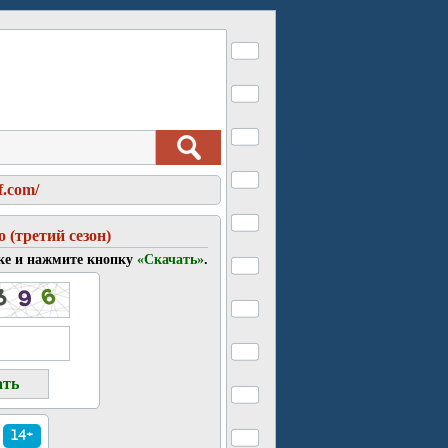
f.com/
 (третий сезон)
ке и нажмите кнопку
«Скачать»
.
14+