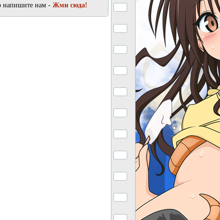
о напишите нам -
Жми сюда!