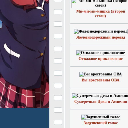
Ми-ми-ми-мишка (второй
сезон)
Железнодорожный переезд
Отважное приключение
Вы арестованы ОВА
Сумеречная Дева и Амнезия
Задушевный голос