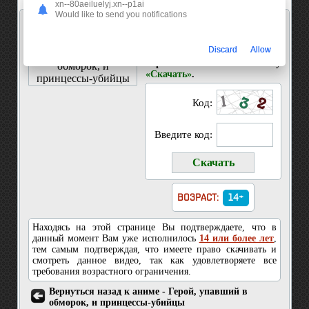
xn--80aeiluelyj.xn--p1ai
Would like to send you notifications
Скачать 9 серия Герой, упавший в обморок, и
принцессы-убийцы
Discard
Allow
Введите код показанный на
картинке и нажмите кнопку
«Скачать»
.
Код:
Введите код:
ВОЗРАСТ:
14+
Находясь на этой странице Вы подтверждаете, что в
данный момент Вам уже исполнилось
14 или более лет
,
тем самым подтверждая, что имеете право скачивать и
смотреть данное видео, так как удовлетворяете все
требования возрастного ограничения.
Вернуться назад к аниме - Герой, упавший в
обморок, и принцессы-убийцы