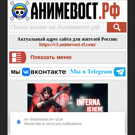
Актуальный адрес сайта для жителей России:
https://v3.animevost-rf.com/
Показать меню
xn--80aeiluelyj.xn--p1ai
Would like to send you notifications