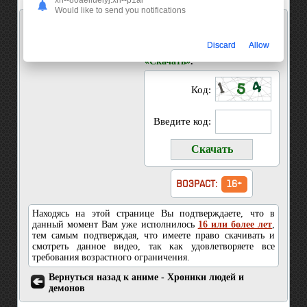
xn--80aeiluelyj.xn--p1ai
Would like to send you notifications
Скачать 3 серия Хроники людей и демонов
Введите код показанный на
Discard
Allow
картинке и нажмите кнопку
«Скачать»
.
Код:
Введите код:
ВОЗРАСТ:
16+
Находясь на этой странице Вы подтверждаете, что в
данный момент Вам уже исполнилось
16 или более лет
,
тем самым подтверждая, что имеете право скачивать и
смотреть данное видео, так как удовлетворяете все
требования возрастного ограничения.
Вернуться назад к аниме - Хроники людей и
демонов