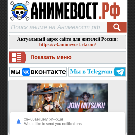
Актуальный адрес сайта для жителей России:
https://v3.animevost-rf.com/
Показать меню
xn--80aeiluelyj.xn--p1ai
Would like to send you notifications