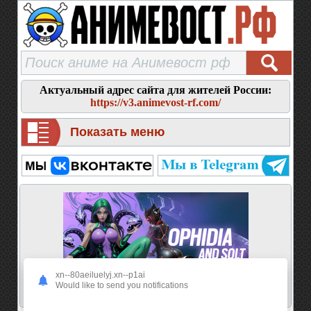
Актуальный адрес сайта для жителей России:
https://v3.animevost-rf.com/
Показать меню
xn--80aeiluelyj.xn--p1ai
Would like to send you notifications