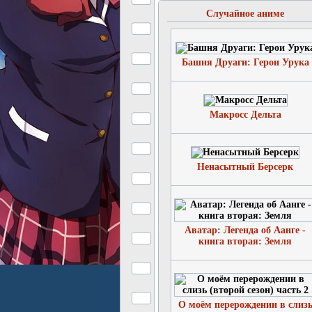
Случайное аниме
Башня Друаги: Герои Урука
Макросс Дельта
Ненасытный Берсерк
Аватар: Легенда об Аанге -
книга вторая: Земля
О моём перерождении в слиз