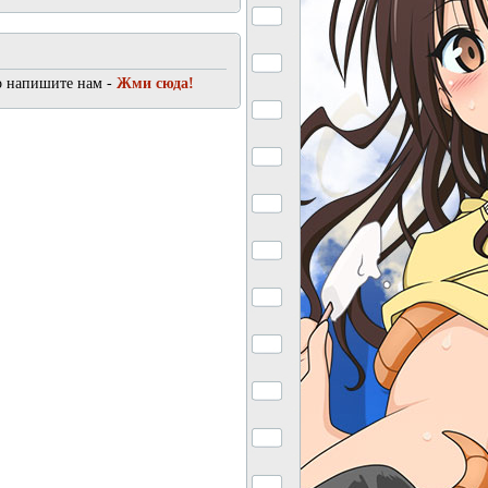
о напишите нам -
Жми сюда!