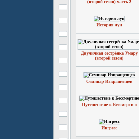
(второй сезон) часть 2
История лун
Двуличная сестрёнка Умару
(второй сезон)
Семинар Извращенцев
Путешествие к Бессмертию
Ингресс