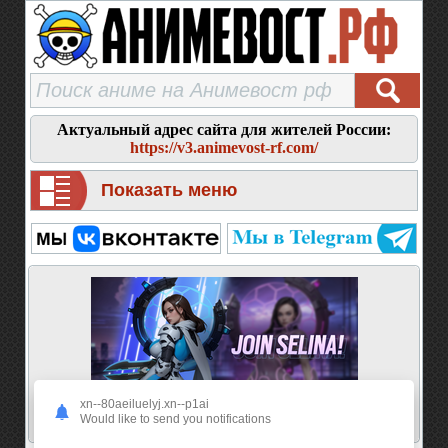
Актуальный адрес сайта для жителей России:
https://v3.animevost-rf.com/
Показать меню
xn--80aeiluelyj.xn--p1ai
Would like to send you notifications