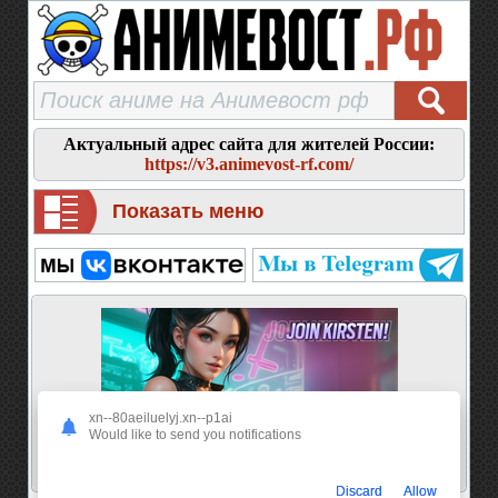
Актуальный адрес сайта для жителей России:
https://v3.animevost-rf.com/
Показать меню
xn--80aeiluelyj.xn--p1ai
Would like to send you notifications
Discard
Allow