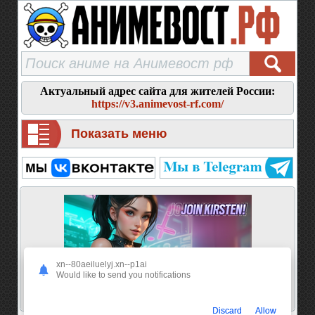
Актуальный адрес сайта для жителей России:
https://v3.animevost-rf.com/
Показать меню
xn--80aeiluelyj.xn--p1ai
Would like to send you notifications
Discard
Allow