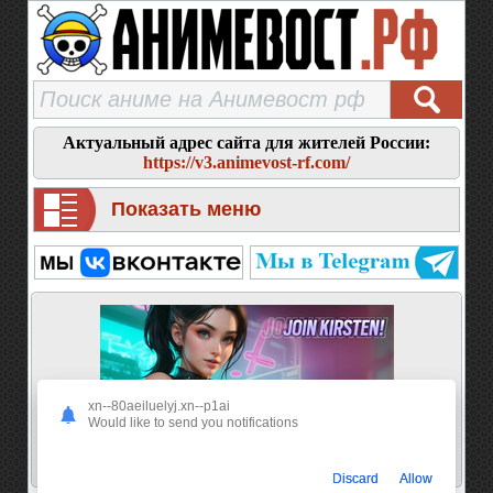
Актуальный адрес сайта для жителей России:
https://v3.animevost-rf.com/
Показать меню
xn--80aeiluelyj.xn--p1ai
Would like to send you notifications
Discard
Allow