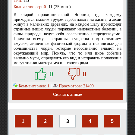
Тип:
ТВ
Количество серий:
11 (25 мин.)
В старой провинциальной Японии, где каждому
приходится тяжким трудом зарабатывать на жизнь, а люди
живут в маленьких деревнях, на каждом шагу происходят
странные вещи: людей поражают неизвестные болезни, а
силы природы ведут себя совершенно непредсказуемо.
Причина всему – странные существа под названием
«муси», лишенные физической формы и невидимые для
большинства людей, которые неосознанно влияют на
окружающий мир. Понять, что то или иное событие
вызвано муси, определить его вид и исправить положение
могут только мастера муси – своего рода...
0
0
Комментариев: 1 |
Просмотров: 21499
Скачать аниме
1
2
3
4
5