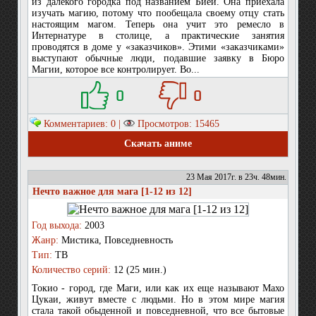
из далекого городка под названием Биеи. Она приехала
изучать магию, потому что пообещала своему отцу стать
настоящим магом. Теперь она учит это ремесло в
Интернатуре в столице, а практические занятия
проводятся в доме у «заказчиков». Этими «заказчиками»
выступают обычные люди, подавшие заявку в Бюро
Магии, которое все контролирует. Во...
0
0
Комментариев: 0 |
Просмотров: 15465
Скачать аниме
23 Мая 2017г. в 23ч. 48мин.
Нечто важное для мага [1-12 из 12]
Год выхода:
2003
Жанр:
Мистика, Повседневность
Тип:
ТВ
Количество серий:
12 (25 мин.)
Токио - город, где Маги, или как их еще называют Махо
Цукаи, живут вместе с людьми. Но в этом мире магия
стала такой обыденной и повседневной, что все бытовые