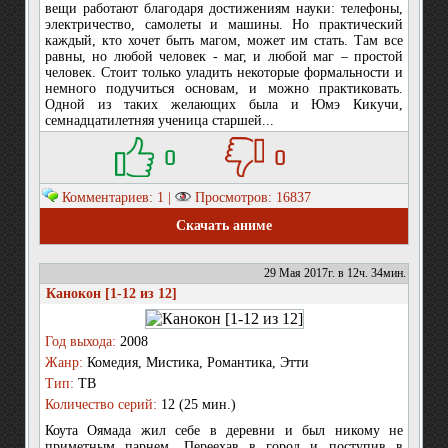
вещи работают благодаря достижениям науки: телефоны,
электричество, самолеты и машины. Но практический
каждый, кто хочет быть магом, может им стать. Там все
равны, но любой человек - маг, и любой маг – простой
человек. Стоит только уладить некоторые формальности и
немного подучиться основам, и можно практиковать.
Одной из таких желающих была и Юмэ Кикучи,
семнадцатилетняя ученица старшей...
0
0
Комментариев: 1 |
Просмотров: 16837
Скачать аниме
29 Мая 2017г. в 12ч. 34мин.
Канокон [1-12 из 12]
Год выхода:
2008
Жанр:
Комедия, Мистика, Романтика, Этти
Тип:
ТВ
Количество серий:
12 (25 мин.)
Коута Оямада жил себе в деревни и был никому не
приметным парнем. Переехав в город и поступив в