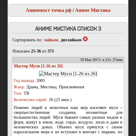
Анимевост точка рф
/
Аниме Мистика
АНИМЕ МИСТИКА СПИСОК 3
Сортировать по:
лайкам
,
дизлайкам
Показано
25-36
из
371
18 Мая 2017г. в 21ч. 27мин.
Мастер Муси [1-26 из 26]
Год выхода:
2005
Жанр:
Драма, Мистика, Приключения
Тип:
ТВ
Количество серий:
26 (25 мин.)
Помимо людей и животных наш мир населяют муси –
сверхъестественные создания, незаметные для
большинства людей. Муси бывают самых разных видом и
форм, живут в земле, воде, горах, воздухе, лесах и даже в
человеческих домах. Обычно муси прячутся с своем
параллельном мире и не вступают в контакт с людьми, но