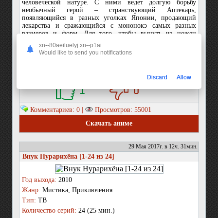
человеческой натуре. С ними ведет долгую борьбу
необычный герой – странствующий Аптекарь,
появляющийся в разных уголках Японии, продающий
лекарства и сражающийся с мононокэ самых разных
размеров и форм. Для того, чтобы вынуть из ножен
магический меч и победить демона, Аптекарь должен
xn--80aeiluelyj.xn--p1ai
знать: его форму – что это за демон, его сущность – как
Would like to send you notifications
он появился, и его желание – то, что принесет мононокэ
покой. «Мононокэ» - это сборник историй о самых
разных дем...
Discard
Allow
1
0
Комментариев: 0 |
Просмотров: 55001
Скачать аниме
29 Мая 2017г. в 12ч. 31мин.
Внук Нурарихёна [1-24 из 24]
Год выхода:
2010
Жанр:
Мистика, Приключения
Тип:
ТВ
Количество серий:
24 (25 мин.)