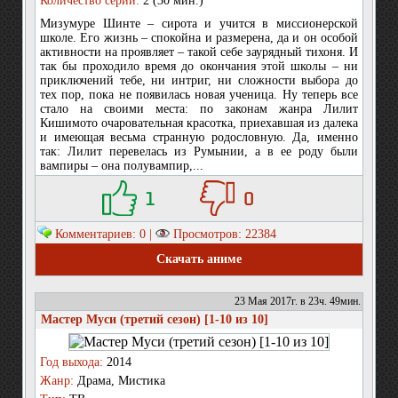
Количество серий:
2 (30 мин.)
Мизумуре Шинте – сирота и учится в миссионерской
школе. Его жизнь – спокойна и размерена, да и он особой
активности на проявляет – такой себе заурядный тихоня. И
так бы проходило время до окончания этой школы – ни
приключений тебе, ни интриг, ни сложности выбора до
тех пор, пока не появилась новая ученица. Ну теперь все
стало на своими места: по законам жанра Лилит
Кишимото очаровательная красотка, приехавшая из далека
и имеющая весьма странную родословную. Да, именно
так: Лилит перевелась из Румынии, а в ее роду были
вампиры – она полувампир,...
1
0
Комментариев: 0 |
Просмотров: 22384
Скачать аниме
23 Мая 2017г. в 23ч. 49мин.
Мастер Муси (третий сезон) [1-10 из 10]
Год выхода:
2014
Жанр:
Драма, Мистика