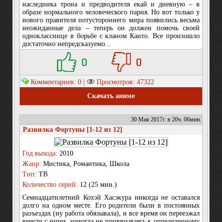
наследника трона и предводителя екай и дневную – в
образе нормального человеческого парня. Но вот только у
нового правителя потустороннего мира появились весьма
неожиданные дела – теперь он должен помочь своей
однокласснице в борьбе с кланом Канто. Все произошло
достаточно непредсказуемо...
0
0
Комментариев: 0 |
Просмотров: 47322
Скачать аниме
30 Мая 2017г. в 20ч. 06мин.
Развилка Фортуны [1-12 из 12]
Год выхода:
2010
Жанр:
Мистика, Романтика, Школа
Тип:
ТВ
Количество серий:
12 (25 мин.)
Семнадцатилетний Кохэй Хасэкура никогда не оставался
долго на одном месте. Его родители были в постоянных
разъездах (ну работа обязывала), и все время он переезжал
вместе с ними, никогда не привязываясь к определенному