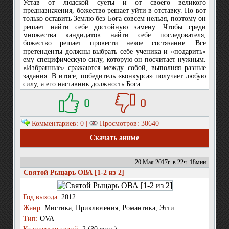
Устав от людской суеты и от своего великого
предназначения, божество решает уйти в отставку. Но вот
только оставить Землю без Бога совсем нельзя, поэтому он
решает найти себе достойную замену. Чтобы среди
множества кандидатов найти себе последователя,
божество решает провести некое состязание. Все
претенденты должны выбрать себе ученика и «подарить»
ему специфическую силу, которую он посчитает нужным.
«Избранные» сражаются между собой, выполняя разные
задания. В итоге, победитель «конкурса» получает любую
силу, а его наставник должность Бога....
0
0
Комментариев: 0 |
Просмотров: 30640
Скачать аниме
20 Мая 2017г. в 22ч. 18мин.
Святой Рыцарь ОВА [1-2 из 2]
Год выхода:
2012
Жанр:
Мистика, Приключения, Романтика, Этти
Тип:
OVA