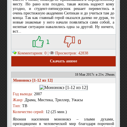
месту. Но рано или поздно, такая жизнь надоест кому
угодно, и студент-пятикурсник решает перевестись в
очень престижную академию Сютикан и до учиться там до
конца. Так как главный герой оказался далеко не дурак, то
новые знакомые у него начали появляться сами собой, а
нелепые ситуации навалились одна за другой. Ну ничего,
вст...
1
0
Комментариев: 0 |
Просмотров: 42838
Скачать аниме
18 Мая 2017г. в 21ч. 29мин.
Мононокэ [1-12 из 12]
Год выхода:
2007
Жанр:
Драма, Мистика, Триллер, Ужасы
Тип:
ТВ
Количество серий:
12 (25 мин.)
Япония населения мононокэ – злыми духами,
приходящими в человеческий мир благодаря порочной