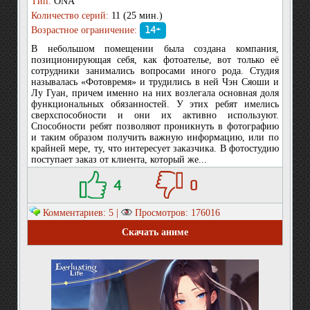
Тип:
ONA
Количество серий:
11 (25 мин.)
Возрастное ограничение:
14+
В небольшом помещении была создана компания,
позиционирующая себя, как фотоателье, вот только её
сотрудники занимались вопросами иного рода. Студия
называлась «Фотовремя» и трудились в ней Чэн Сяоши и
Лу Гуан, причем именно на них возлегала основная доля
функциональных обязанностей. У этих ребят имелись
сверхспособности и они их активно используют.
Способности ребят позволяют проникнуть в фотографию
и таким образом получить важную информацию, или по
крайней мере, ту, что интересует заказчика. В фотостудию
поступает заказ от клиента, который же...
4
0
Комментариев: 5 |
Просмотров: 176016
Скачать аниме