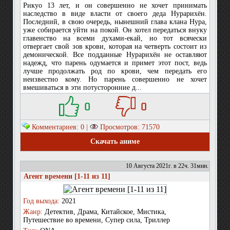
Рикуо 13 лет, и он совершенно не хочет принимать
наследство в виде власти от своего деда Нурарихён.
Последний, в свою очередь, нынешний глава клана Нура,
уже собирается уйти на покой. Он хотел передаться внуку
главенство на всеми духами-екай, но тот всячески
отвергает свой зов крови, которая на четверть состоит из
демонической. Все подданные Нурарихён не оставляют
надежд, что парень одумается и примет этот пост, ведь
лучше продолжать род по крови, чем передать его
неизвестно кому. Но парень совершенно не хочет
вмешиваться в эти потусторонние д...
0
0
Комментариев: 0 |
Просмотров: 71570
Скачать аниме
10 Августа 2021г. в 22ч. 31мин.
Агент времени [1-11 из 11]
Год выхода:
2021
Жанр:
Детектив, Драма, Китайское, Мистика,
Путешествие во времени, Супер сила, Триллер