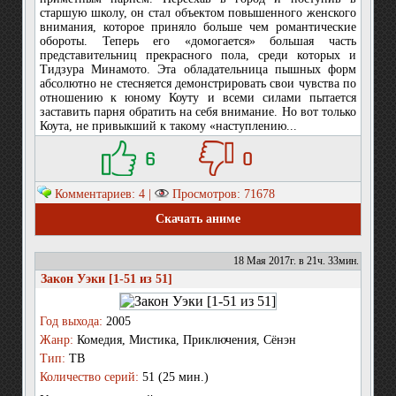
старшую школу, он стал объектом повышенного женского
внимания, которое приняло больше чем романтические
обороты. Теперь его «домогается» большая часть
представительниц прекрасного пола, среди которых и
Тидзура Минамото. Эта обладательница пышных форм
абсолютно не стесняется демонстрировать свои чувства по
отношению к юному Коуту и всеми силами пытается
заставить парня обратить на себя внимание. Но вот только
Коута, не привыкший к такому «наступлению...
6
0
Комментариев: 4 |
Просмотров: 71678
Скачать аниме
18 Мая 2017г. в 21ч. 33мин.
Закон Уэки [1-51 из 51]
Год выхода:
2005
Жанр:
Комедия, Мистика, Приключения, Сёнэн
Тип:
ТВ
Количество серий:
51 (25 мин.)