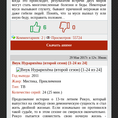
когда это происходит, результатом встречи двух миров
могут стать многочисленные болезни и беды. Некоторые
муси вызывают глухоту, бывают причиной неурожая или
даже гибели людей. Понять, что за муси вызвал ту или
иную беду, исправить положен...
6
0
Комментариев: 2 |
Просмотров: 55724
Скачать аниме
29 Мая 2017г. в 12ч. 30мин.
Внук Нурарихёна (второй сезон) [1-24 из 24]
Год выхода:
2011
Жанр:
Мистика, Приключения
Тип:
ТВ
Количество серий:
24 (25 мин.)
Продолжение истории о 13-ти летнем Рикуо, который
выпустил на свободу свою демоническую сущность и стал
жить двойной жизнью. Если изначально он противился
такой судьбе, то в этом сезоне он смерился окончательно.
Рикуо пытается совместить свою ночную жизнь -