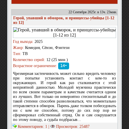
22 Сентября 2025г. в 13ч. 23мин.
Герой, упавший в обморок, и принцессы-убийцы [1-12
из 12]
Год выхода:
2025
Жанр:
Комедия, Сёнэн, Фэнтези
Тип:
ТВ
Количество серий:
12 (25 мин.)
Возрастное ограничение:
14+
Чрезмерная застенчивость может сильно вредить человеку
при попытке установить контакт с кем-то из
окружающих. И герой как раз сталкивается с этой
неприятной данностью. Молодой мужчина практически
по всем своим параметрам и качествам считается одним
из лучших. Вот только он невероятно стеснительный и до
такой степени способен разволноваться, что моментально
отправляется в обморок. Парень даже толком побеседовать
ни с кем не способен, потому до сих пор пор не
сформировал собственный отряд. Он и сам сокрушается
по этому поводу, а судьба подбрасыв...
Комментариев: 1 |
Просмотров: 25487