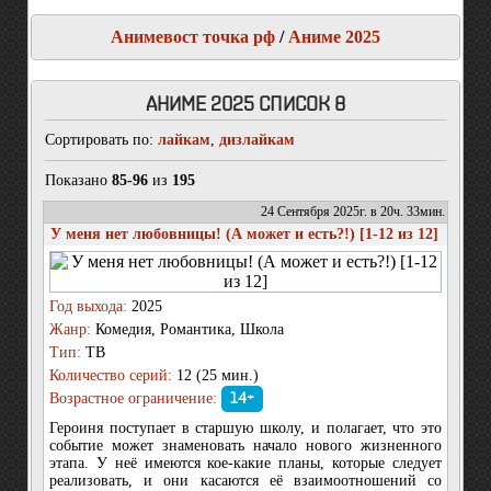
Анимевост точка рф
/
Аниме 2025
АНИМЕ 2025 СПИСОК 8
Сортировать по:
лайкам
,
дизлайкам
Показано
85-96
из
195
24 Сентября 2025г. в 20ч. 33мин.
У меня нет любовницы! (А может и есть?!) [1-12 из 12]
Год выхода:
2025
Жанр:
Комедия, Романтика, Школа
Тип:
ТВ
Количество серий:
12 (25 мин.)
Возрастное ограничение:
14+
Героиня поступает в старшую школу, и полагает, что это
событие может знаменовать начало нового жизненного
этапа. У неё имеются кое-какие планы, которые следует
реализовать, и они касаются её взаимоотношений со