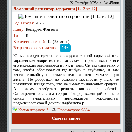
22 Сентября 2025г. в 13ч. 45мин.
Домашний репетитор герцогини [1-12 из 12]
Год выхода:
2025
Жанр:
Комедия, Фэнтези
Тип:
ТВ
Количество серий:
12 (25 мин.)
Возрастное ограничение:
14+
Юный колдун грезит головокружительной карьерой при
королевском дворе, вот только экзамен проваливает, и все
его надежды разбиваются в пух и прах. Он задумывается о
том, чтобы обосноваться где-нибудь в глубинке, и там
вести спокойную, размеренную и непримечательную
жизнь. Но добраться до сельской местности у него не
получится, ввиду того, что не имеет финансовых средств.
А потому требуется решить вопрос с работой.
Одновременно с этим герцог Говард, входящий в число
самых влиятельных аристократов королевства,
подыскивает своей дочери надёжного р...
Комментариев: 3 |
Просмотров: 9884
Скачать аниме