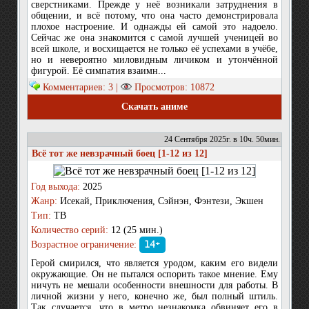
сверстниками. Прежде у неё возникали затруднения в
общении, и всё потому, что она часто демонстрировала
плохое настроение. И однажды ей самой это надоело.
Сейчас же она знакомится с самой лучшей ученицей во
всей школе, и восхищается не только её успехами в учёбе,
но и невероятно миловидным личиком и утончённой
фигурой. Её симпатия взаимн...
Комментариев: 3 |
Просмотров: 10872
Скачать аниме
24 Сентября 2025г. в 10ч. 50мин.
Всё тот же невзрачный боец [1-12 из 12]
Год выхода:
2025
Жанр:
Исекай, Приключения, Сэйнэн, Фэнтези, Экшен
Тип:
ТВ
Количество серий:
12 (25 мин.)
Возрастное ограничение:
14+
Герой смирился, что является уродом, каким его видели
окружающие. Он не пытался оспорить такое мнение. Ему
ничуть не мешали особенности внешности для работы. В
личной жизни у него, конечно же, был полный штиль.
Так случается, что в метро незнакомка обвиняет его в