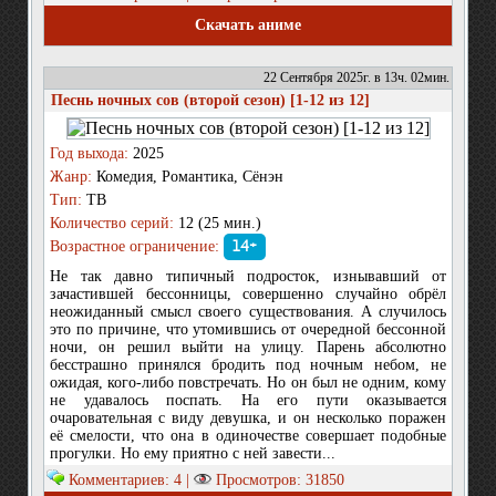
Скачать аниме
22 Сентября 2025г. в 13ч. 02мин.
Песнь ночных сов (второй сезон) [1-12 из 12]
Год выхода:
2025
Жанр:
Комедия, Романтика, Сёнэн
Тип:
ТВ
Количество серий:
12 (25 мин.)
Возрастное ограничение:
14+
Не так давно типичный подросток, изнывавший от
зачастившей бессонницы, совершенно случайно обрёл
неожиданный смысл своего существования. А случилось
это по причине, что утомившись от очередной бессонной
ночи, он решил выйти на улицу. Парень абсолютно
бесстрашно принялся бродить под ночным небом, не
ожидая, кого-либо повстречать. Но он был не одним, кому
не удавалось поспать. На его пути оказывается
очаровательная с виду девушка, и он несколько поражен
её смелости, что она в одиночестве совершает подобные
прогулки. Но ему приятно с ней завести...
Комментариев: 4 |
Просмотров: 31850