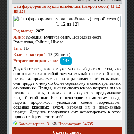
22 Сентября 2025г. в 13ч. 33мин.
Эта фарфоровая кукла влюбилась (второй сезон) [1-12
из 12]
Год выхода:
2025
Жанр:
Комедия, Культура отаку, Повседневность,
Романтика, Сэйнэн, Школа
Тип:
ТВ
Количество серий:
12 (25 мин.)
Возрастное ограничение:
14+
Дружба героев, которые уже успели убедиться в том, что
они представляют собой замечательный творческий союз,
не только продолжается, но и развивается, и6 возможно,
они придут к чему-то более серьёзному в своих трепетных
отношениях. Правда, в силу своего юного возраста им не
нужно спешить, потому они аккуратно продумывают
каждый свой шаг. Как и некоторое время тому назад,
парень продолжает увлекаться своим творчеством,
создавая красивых кукол, наряжая их в изысканные
наряды. Девушка продолжает ему ассистировать в этом
процессе. Кроме этого хобб...
Комментариев: 3 |
Просмотров: 64605
Скачать аниме