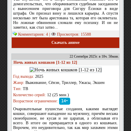
домогательствах, что оборачивается судебным заседанием
с вынесением приговора для Сигэру Ёсиоки в виде
штрафа. Он признал вину и лишился карьеры. А спустя
несколько лет была арестована та, которая его оклеветала.
Но ложные обвинения сломали ему психику. И он не
заметил, как стал затво...
Комментариев: 4 |
Просмотров: 15588
Скачать аниме
22 Сентября 2025г. в 18ч. 58мин.
Ночь живых кошаков [1-12 из 12]
Год выхода:
2025
Жанр:
Выживание, Сёнэн, Триллер, Ужасы, Экшен
Тип:
ТВ
Количество серий:
12 (25 мин.)
Возрастное ограничение:
14+
Очаровательные пушистые создания, какими выглядят
кошки, совершают нападение на мужчину, причём весьма
своеобразное, не кусая и не царапая, а облизывая его
всего. В итоге он превращается в одного из кошачьих.
Впрочем, это неудивительно, так как мир захвачен этими