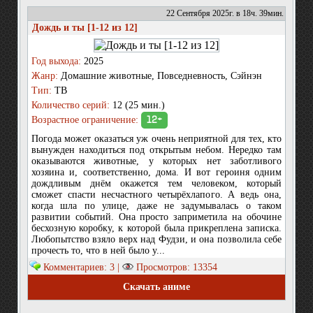
22 Сентября 2025г. в 18ч. 39мин.
Дождь и ты [1-12 из 12]
Год выхода:
2025
Жанр:
Домашние животные, Повседневность, Сэйнэн
Тип:
ТВ
Количество серий:
12 (25 мин.)
Возрастное ограничение:
12+
Погода может оказаться уж очень неприятной для тех, кто
вынужден находиться под открытым небом. Нередко там
оказываются животные, у которых нет заботливого
хозяина и, соответственно, дома. И вот героиня одним
дождливым днём окажется тем человеком, который
сможет спасти несчастного четырёхлапого. А ведь она,
когда шла по улице, даже не задумывалась о таком
развитии событий. Она просто заприметила на обочине
бесхозную коробку, к которой была прикреплена записка.
Любопытство взяло верх над Фудзи, и она позволила себе
прочесть то, что в ней было у...
Комментариев: 3 |
Просмотров: 13354
Скачать аниме