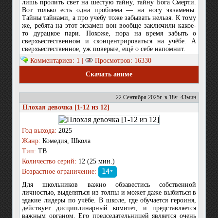
лишь пролить свет на шестую тайну, тайну Бога Смерти.
Вот только есть одна проблема — на носу экзамены.
Тайны тайнами, а про учебу тоже забывать нельзя. К тому
же, ребята на этот экзамен вон вообще заключили какое-
то дурацкое пари. Похоже, пора на время забыть о
сверхъестественном и сконцентрироваться на учёбе. А
сверхъестественное, уж поверьте, ещё о себе напомнит.
Комментариев: 1 |
Просмотров: 16330
Скачать аниме
22 Сентября 2025г. в 18ч. 43мин.
Плохая девочка [1-12 из 12]
Год выхода:
2025
Жанр:
Комедия, Школа
Тип:
ТВ
Количество серий:
12 (25 мин.)
Возрастное ограничение:
14+
Для школьников важно обзавестись собственной
личностью, выделяться из толпы и может даже выбиться в
эдакие лидеры по учёбе. В школе, где обучается героиня,
действует дисциплинарный комитет, и представляется
важным органом. Его председательницей является очень