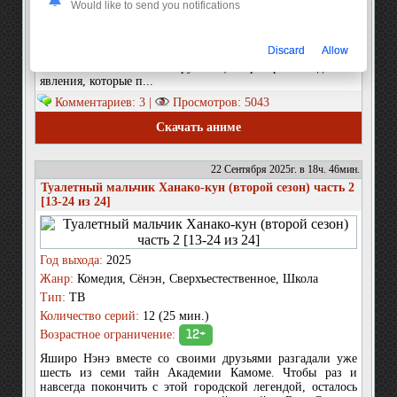
Would like to send you notifications
повстречаться с ним далеко не самая лучшая идея. И вовсе
не потому, что он может проявить агрессию, нет, от него
будто бы исходит нечто мистическое. И когда Маги и Яэко
Discard
Allow
встретились с Момоюки Могурой, после этого обрели
способность замечать в окружающем пространстве дивные
явления, которые п...
Комментариев: 3 |
Просмотров: 5043
Скачать аниме
22 Сентября 2025г. в 18ч. 46мин.
Туалетный мальчик Ханако-кун (второй сезон) часть 2
[13-24 из 24]
Год выхода:
2025
Жанр:
Комедия, Сёнэн, Сверхъестественное, Школа
Тип:
ТВ
Количество серий:
12 (25 мин.)
Возрастное ограничение:
12+
Яширо Нэнэ вместе со своими друзьями разгадали уже
шесть из семи тайн Академии Камоме. Чтобы раз и
навсегда покончить с этой городской легендой, осталось