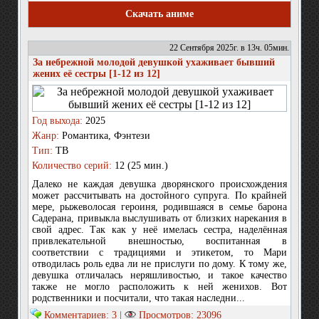
Скачать аниме
22 Сентября 2025г. в 13ч. 05мин.
За небрежной молодой девушкой ухаживает бывший
жених её сестры [1-12 из 12]
Год выхода:
2025
Жанр:
Романтика, Фэнтези
Тип:
ТВ
Количество серий:
12 (25 мин.)
Далеко не каждая девушка дворянского происхождения
может рассчитывать на достойного супруга. По крайней
мере, рыжеволосая героиня, родившаяся в семье барона
Садерана, привыкла выслушивать от близких нарекания в
свой адрес. Так как у неё имелась сестра, наделённая
привлекательной внешностью, воспитанная в
соответствии с традициями и этикетом, то Мари
отводилась роль едва ли не прислуги по дому. К тому же,
девушка отличалась неряшливостью, и такое качество
также не могло расположить к ней женихов. Вот
родственники и посчитали, что такая наследни...
Комментариев: 3 |
Просмотров: 23096