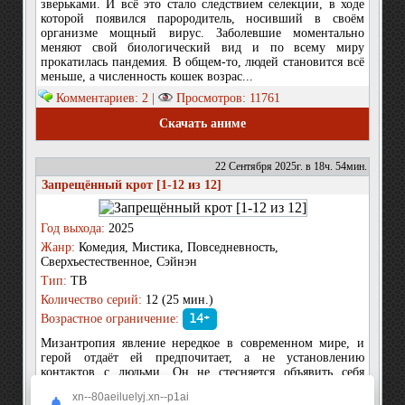
зверьками. И всё это стало следствием селекции, в ходе
которой появился парородитель, носивший в своём
организме мощный вирус. Заболевшие моментально
меняют свой биологический вид и по всему миру
прокатилась пандемия. В общем-то, людей становится всё
меньше, а численность кошек возрас...
Комментариев: 2 |
Просмотров: 11761
Скачать аниме
22 Сентября 2025г. в 18ч. 54мин.
Запрещённый крот [1-12 из 12]
Год выхода:
2025
Жанр:
Комедия, Мистика, Повседневность,
Сверхъестественное, Сэйнэн
Тип:
ТВ
Количество серий:
12 (25 мин.)
Возрастное ограничение:
14+
Мизантропия явление нередкое в современном мире, и
герой отдаёт ей предпочитает, а не установлению
контактов с людьми. Он не стесняется объявить себя
отшельником, и тяготеет держаться вдалеке от общества, а
xn--80aeiluelyj.xn--p1ai
также жаждет, чтобы никто не нарушал его границ. И