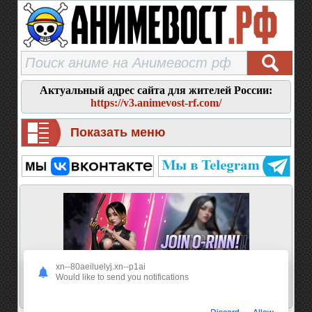
Актуальный адрес сайта для жителей России:
https://v3.animevost-rf.com/
Показать меню
xn--80aeiluelyj.xn--p1ai
Would like to send you notifications