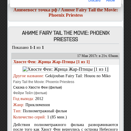
Discard
Allow
Анимевост точка рф
/
Аниме Fairy Tail the Movie:
Phoenix Priestess
АНИМЕ FAIRY TAIL THE MOVIE: PHOENIX
PRIESTESS
Показано
1-1
из
1
17 Мая 2017г. в 21ч. 03мин.
Хвосте Феи: Жрица Жар-Птицы [1 из 1]
Другое название:
Gekijouban Fairy Tail: Houou no Miko
Fairy Tail the Movie: Phoenix Priestess
Сказка о Хвосте Феи (фильм)
Фейри Тейл (фильм)
Год выхода:
2012
Жанр:
Приключения
Тип:
Полнометражный фильм
Количество серий:
1 (85 мин.)
Действия полнометражного фильма разворачиваются
после того как Хвост Феи вернулись с острова Небесного