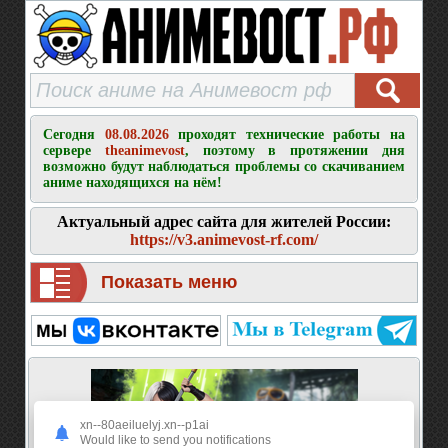
Сегодня
08.08.2026
проходят технические работы на
сервере
theanimevost
, поэтому в протяжении дня
возможно будут наблюдаться проблемы со скачиванием
аниме находящихся на нём!
Актуальный адрес сайта для жителей России:
https://v3.animevost-rf.com/
Показать меню
xn--80aeiluelyj.xn--p1ai
Would like to send you notifications