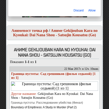
Discard
Allow
Анимевост точка рф
/
Аниме Gekijouban Kara no
Kyoukai: Dai Nana Shou - Satsujin Kousatsu (Go)
АНИМЕ GEKIJOUBAN KARA NO KYOUKAI: DAI
NANA SHOU - SATSUJIN KOUSATSU (GO)
Показано
1-1
из
1
22 Мая 2017г. в 12ч. 10мин.
Граница пустоты: Сад грешников (фильм седьмой) [1
из 1]
Другое название:
Gekijouban Kara no Kyoukai: Dai Nana
Shou - Satsujin Kousatsu (Go)
Граница пустоты: Расследование убийства (Финал)
Boundary of Emptiness: A Study in Murder (Part 2)