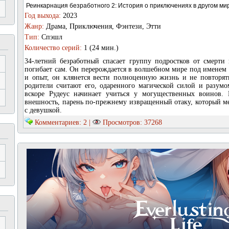
Реинкарнация безработного 2: История о приключениях в другом ми
Год выхода:
2023
Жанр:
Драма, Приключения, Фэнтези, Этти
Тип:
Спэшл
Количество серий:
1 (24 мин.)
34-летний безработный спасает группу подростков от смерти 
погибает сам. Он перерождается в волшебном мире под именем 
и опыт, он клянется вести полноценную жизнь и не повторя
родители считают его, одаренного магической силой и разумо
вскоре Рудеус начинает учиться у могущественных воинов.
внешность, парень по-прежнему извращенный отаку, который меч
с девушкой.
Комментариев: 2 |
Просмотров: 37268