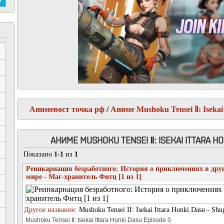
Анимевост точка рф
/
Аниме Mushoku Tensei Ⅱ: Isekai 
АНИМЕ MUSHOKU TENSEI Ⅱ: ISEKAI ITTARA HO
Показано
1-1
из
1
Реинкарнация безработного: История о приключениях в дру
мире - Маг-хранитель Фитц [1 из 1]
Другое название:
Mushoku Tensei II: Isekai Ittara Honki Dasu - Shug
Mushoku Tensei Ⅱ: Isekai Ittara Honki Dasu Episode 0