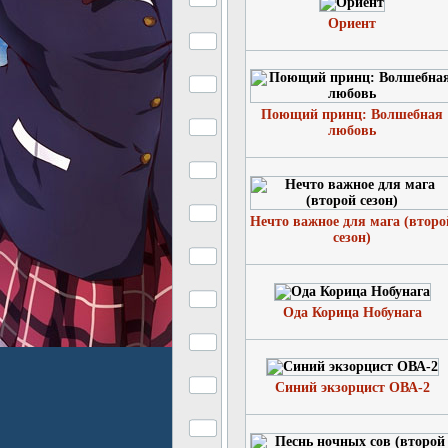
Ориент
Поющий принц: Волшебная
любовь
Нечто важное для мага (второ
сезон)
Ода Корица Нобунага
Синий экзорцист ОВА-2