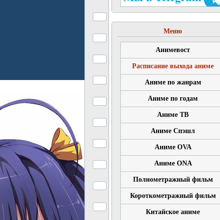
Меню
Анимевост
Расписание выхода аниме
Аниме по жанрам
Аниме по годам
Аниме ТВ
Аниме Спэшл
Аниме OVA
Аниме ONA
Полнометражный фильм
Короткометражный фильм
Китайское аниме