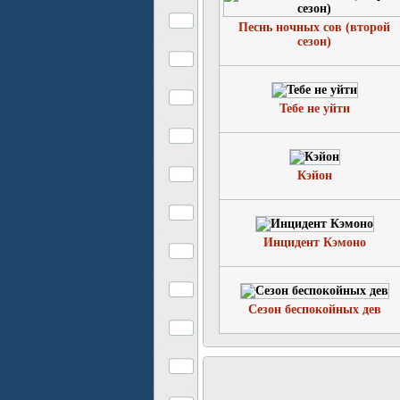
Песнь ночных сов (второй
сезон)
Тебе не уйти
Кэйон
Инцидент Кэмоно
Сезон беспокойных дев