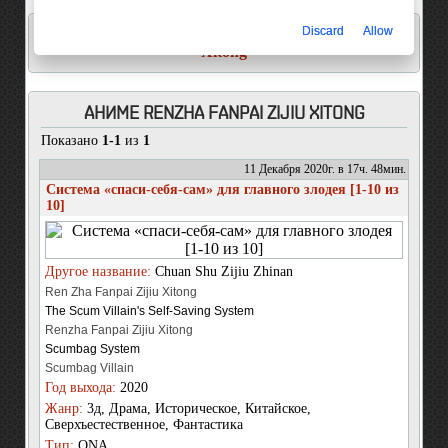
Discard
Allow
Анимевост точка рф
/
Аниме Renzha Fanpai Zijiu
Xitong
АНИМЕ RENZHA FANPAI ZIJIU XITONG
Показано
1-1
из
1
11 Декабря 2020г. в 17ч. 48мин.
Система «спаси-себя-сам» для главного злодея [1-10 из
10]
Другое название:
Chuan Shu Zijiu Zhinan
Ren Zha Fanpai Zijiu Xitong
The Scum Villain's Self-Saving System
Renzha Fanpai Zijiu Xitong
Scumbag System
Scumbag Villain
Год выхода:
2020
Жанр:
3д, Драма, Историческое, Китайское,
Сверхъестественное, Фантастика
Тип:
ONA