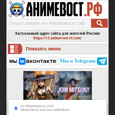
Актуальный адрес сайта для жителей России:
https://v3.animevost-rf.com/
Показать меню
xn--80aeiluelyj.xn--p1ai
Would like to send you notifications