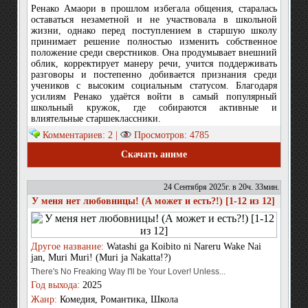
Ренако Амаори в прошлом избегала общения, старалась
оставаться незаметной и не участвовала в школьной
жизни, однако перед поступлением в старшую школу
принимает решение полностью изменить собственное
положение среди сверстников. Она продумывает внешний
облик, корректирует манеру речи, учится поддерживать
разговоры и постепенно добивается признания среди
учеников с высоким социальным статусом. Благодаря
усилиям Ренако удаётся войти в самый популярный
школьный кружок, где собираются активные и
влиятельные старшеклассники.
Комментариев: 2 |
Просмотров: 4785
Скачать аниме
24 Сентября 2025г. в 20ч. 33мин.
У меня нет любовницы! (А может и есть?!) [1-12 из 12]
Другое название:
Watashi ga Koibito ni Nareru Wake Nai
jan, Muri Muri! (Muri ja Nakatta!?)
There's No Freaking Way I'll be Your Lover! Unless...
Год выхода:
2025
Жанр:
Комедия, Романтика, Школа