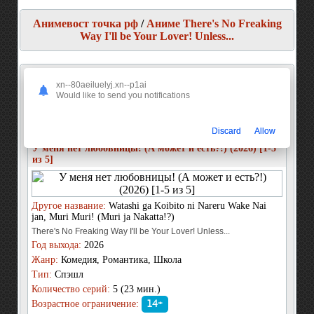
Анимевост точка рф
/
Аниме There's No Freaking
Way I'll be Your Lover! Unless...
АНИМЕ THERE'S NO FREAKING WAY I'LL BE
xn--80aeiluelyj.xn--p1ai
YOUR LOVER! UNLESS...
Would like to send you notifications
Показано
1-2
из
2
Discard
Allow
3 Января 2026г. в 16ч. 27мин.
У меня нет любовницы! (А может и есть?!) (2026) [1-5
из 5]
Другое название:
Watashi ga Koibito ni Nareru Wake Nai
jan, Muri Muri! (Muri ja Nakatta!?)
There's No Freaking Way I'll be Your Lover! Unless...
Год выхода:
2026
Жанр:
Комедия, Романтика, Школа
Тип:
Спэшл
Количество серий:
5 (23 мин.)
Возрастное ограничение:
14+