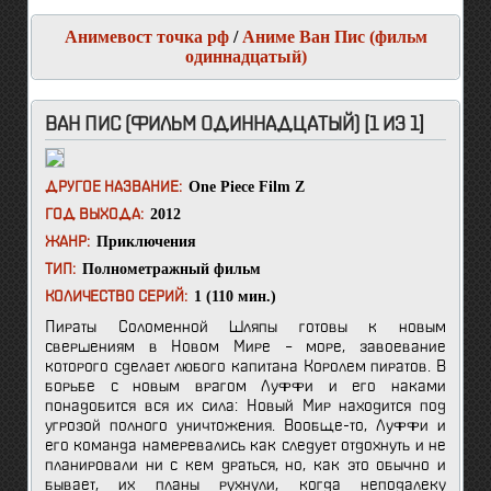
Анимевост точка рф
/
Аниме Ван Пис (фильм
одиннадцатый)
ВАН ПИС (ФИЛЬМ ОДИННАДЦАТЫЙ) [1 ИЗ 1]
One Piece Film Z
ДРУГОЕ НАЗВАНИЕ:
2012
ГОД ВЫХОДА:
Приключения
ЖАНР:
Полнометражный фильм
ТИП:
1 (110 мин.)
КОЛИЧЕСТВО СЕРИЙ:
Пираты Соломенной Шляпы готовы к новым
свершениям в Новом Мире – море, завоевание
которого сделает любого капитана Королем пиратов. В
борьбе с новым врагом Луффи и его наками
понадобится вся их сила: Новый Мир находится под
угрозой полного уничтожения. Вообще-то, Луффи и
его команда намеревались как следует отдохнуть и не
планировали ни с кем драться, но, как это обычно и
бывает, их планы рухнули, когда неподалеку