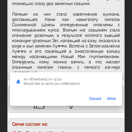
произошло сразу два заметных события.
Первым из них стало извержение вулкана,
доставившее Нами как навигатору пиратов
Соломенной Шляпы определенные проблемы с
прокладыванием курса. Вторым же событием стало
сражение дозорным, в результате которого бывший
командир дозорных Зет, напавший на базу, оказался в
воде и был замечен Луффи. Встреча с Зетом вовлекла
Луффи и его товарищей в ожесточенную борьбу
между населяющими Новый Мир группировками.
Определить, кому можно верить, а кто желает
отважным пиратам гибели, с первого взгляда
невозможно.
xn--80aeiluelyj.xn--p1ai
Would like to send you notifications
Мнение анимешников об этом аниме:
Discard
Allow
5
0
Серия состоит из: