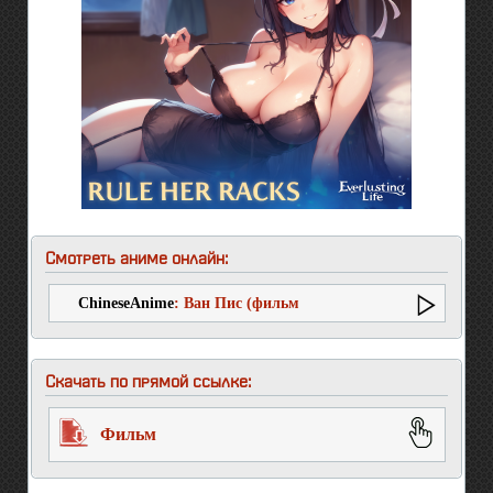
Смотреть аниме онлайн:
ChineseAnime
: Ван Пис (фильм
одиннадцатый)
Скачать по прямой ссылке:
Фильм