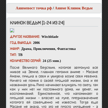
Анимевост точка рф
/
Аниме Клинок Ведьм
КЛИНОК ВЕДЬМ [1-24 ИЗ 24]
Witchblade
ДРУГОЕ НАЗВАНИЕ:
2006
ГОД ВЫХОДА:
Драма
,
Приключения
,
Фантастика
ЖАНР:
ТВ
ТИП:
24 (25 мин.)
КОЛИЧЕСТВО СЕРИЙ:
После Великого Бедствия, которое затронуло все
живое на Земле, главная героиня аниме – Масане
Амахи, пришла в себя и увидела возле себя ребенка.
Ничего не помня о своей прошлой жизни, она и ее
названная дочь Рико начинают блуждать по свету, так
как у них нет ни постоянного дома, ни денег, ни
воспоминаний. Единственное, что напоминает о
прошлой жизни – браслет на руке, предназначение
которого ей совершенно не известно. Тогда еще
Масане не знала, что это не просто украшение – а