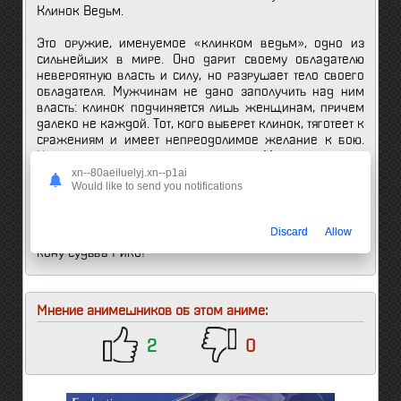
Клинок Ведьм.
Это оружие, именуемое «клинком ведьм», одно из
сильнейших в мире. Оно дарит своему обладателю
невероятную власть и силу, но разрушает тело своего
обладателя. Мужчинам не дано заполучить над ним
власть: клинок подчиняется лишь женщинам, причем
далеко не каждой. Тот, кого выберет клинок, тяготеет к
сражениям и имеет непреодолимое желание к бою.
Именно этот браслет и побудил Масане принять
предложение от корпорации: уничтожить
xn--80aeiluelyj.xn--p1ai
Would like to send you notifications
человекоподобных роботов, которые обитают в Токио.
Кроме того, что таким способом Масане сможет
освободить в себе силу, жившую так долго, она спасет
Discard
Allow
жизнь дочери. Выбор очевиден – сражаться, ведь на
кону судьба Рико!
Мнение анимешников об этом аниме:
2
0