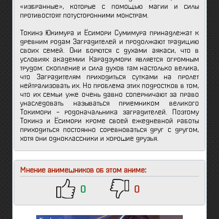
«избранные», которые с помощью магии и силы
противостоят потусторонними монстрам.
Токинэ Юкимура и Ёсимори Сумимура принадлежат к
древним родам Заградителей и продолжают традицию
своих семей. Они борются с духами аякаси, что в
условиях академии Карадзумори является огромным
трудом: скопление и сила духов там настолько велика,
что Заградителям приходиться сутками на пролет
нейтрализовать их. Но проблема этих подростков в том,
что их семьи уже очень давно соперничают за право
унаследовать называться приемником великого
Токимори – родоначальника заградителей. Поэтому
Токинэ и Ёсимори кроме своей ежедневной работы
приходиться постоянно соревноваться друг с другом,
хотя они одноклассники и хорошие друзья.
Мнение анимешников об этом аниме:
0
0