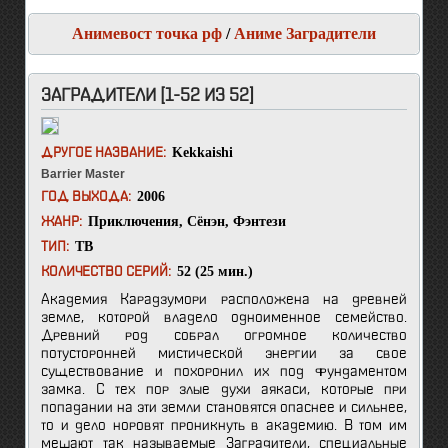
Анимевост точка рф
/
Аниме Заградители
ЗАГРАДИТЕЛИ [1-52 ИЗ 52]
Kekkaishi
ДРУГОЕ НАЗВАНИЕ:
Barrier Master
2006
ГОД ВЫХОДА:
Приключения
,
Сёнэн
,
Фэнтези
ЖАНР:
ТВ
ТИП:
52 (25 мин.)
КОЛИЧЕСТВО СЕРИЙ:
Академия Карадзумори расположена на древней
земле, которой владело одноименное семейство.
Древний род собрал огромное количество
потусторонней мистической энергии за свое
существование и похоронил их под фундаментом
замка. С тех пор злые духи аякаси, которые при
попадании на эти земли становятся опаснее и сильнее,
то и дело норовят проникнуть в академию. В том им
мешают так называемые Заградители, специальные