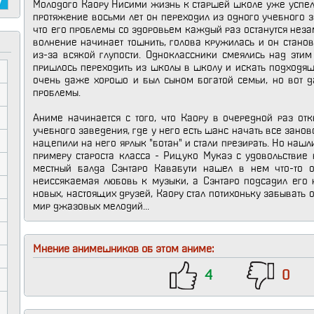
Молодого Каору Нисими жизнь к старшей школе уже успел
протяжение восьми лет он переходил из одного учебного з
что его проблемы со здоровьем каждый раз останутся нез
волнение начинает тошнить, голова кружилась и он стано
из-за всякой глупости. Одноклассники смеялись над этим
пришлось переходить из школы в школу и искать подходящ
очень даже хорошо и был сыном богатой семьи, но вот д
проблемы.
Аниме начинается с того, что Каору в очередной раз от
учебного заведения, где у него есть шанс начать все зано
нацепили на него ярлык "ботан" и стали презирать. Но нашл
примеру староста класса - Рицуко Мукаэ с удовольствие
местный балда Сэнтаро Кавабути нашел в нем что-то о
неиссякаемая любовь к музыки, а Сэнтаро подсадил его 
новых, настоящих друзей, Каору стал потихоньку забывать 
мир джазовых мелодий...
Мнение анимешников об этом аниме:
4
0