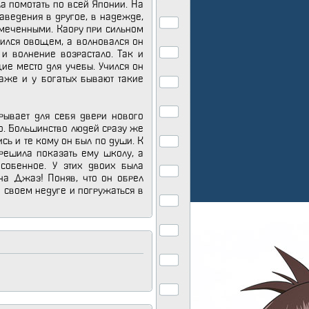
а помотать по всей Японии. На
аведения в другое, в надежде,
амеченными. Каору при сильном
вился овощем, а волновался он
 и волнение возрастало. Так и
ие место для учебы. Учился он
аже и у богатых бывают такие
крывает для себя двери нового
во. Большинство людей сразу же
ись и те кому он был по души. К
 решила показать ему школу, а
собенное. У этих двоих была
на Джаз! Поняв, что он обрел
о своем недуге и погружаться в