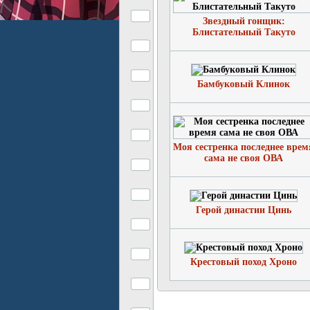
Звездный гонщик:
Блистательный Такуто
Бамбуковый Клинок
Моя сестренка последнее врем
сама не своя ОВА
Герой династии Цинь
Крестовый поход Хроно