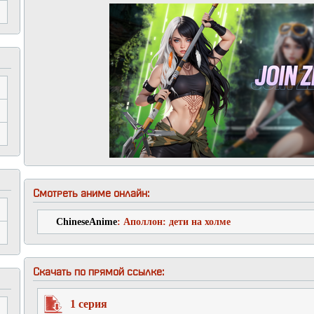
Смотреть аниме онлайн:
ChineseAnime
: Аполлон: дети на холме
Скачать по прямой ссылке:
1 серия