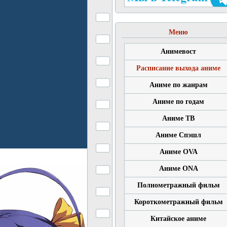
Меню
Анимевост
Расписание выхода аниме
Аниме по жанрам
Аниме по годам
Аниме ТВ
Аниме Спэшл
Аниме OVA
Аниме ONA
Полнометражный фильм
Короткометражный фильм
Китайское аниме