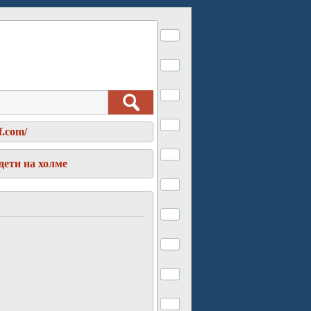
f.com/
дети на холме