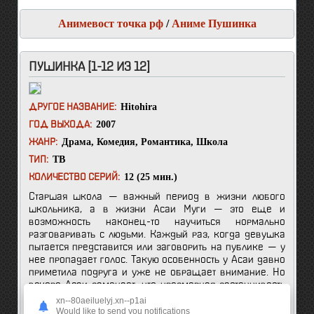
Анимевост точка рф
/
Аниме Пушинка
ПУШИНКА [1-12 ИЗ 12]
Hitohira
ДРУГОЕ НАЗВАНИЕ:
2007
ГОД ВЫХОДА:
Драма
,
Комедия
,
Романтика
,
Школа
ЖАНР:
ТВ
ТИП:
12 (25 мин.)
КОЛИЧЕСТВО СЕРИЙ:
Старшая школа — важный период в жизни любого
школьника, а в жизни Асаи Муги — это еще и
возможность наконец-то научиться нормально
разговаривать с людьми. Каждый раз, когда девушка
пытается представится или заговорить на публике — у
нее пропадает голос. Такую особенность у Асаи давно
приметила подруга и уже не обращает внимание. Но
вскоре Асаи замечает, что чрезмерная застенчивость
не просто мешает общению, а закрывает ей глаза на
xn--80aeiluelyj.xn--p1ai
будущее. Девушка не понимает, какой путь она
Would like to send you notifications