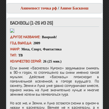
Анимевост точка рф
/
Аниме Басквош
БАСКВОШ [1-26 ИЗ 26]
Basquash!
ДРУГОЕ НАЗВАНИЕ:
2009
ГОД ВЫХОДА:
Меха
,
Спорт
,
Фантастика
ЖАНР:
ТВ
ТИП:
26 (25 мин.)
КОЛИЧЕСТВО СЕРИЙ:
Если аниме «Баскетбол Куроко» задумывали снимать
в 90-х годах, то стопроценто бы сняли именно такой
мультик. Действие «Басквош» происходит в
параллельной вселенной, в городе будущего. По
сюжету, Земля и Луна уже давно сотрудничают вместе,
однако жизнь на Луне значительно лучше и многие
земляне хотели бы перебраться туда.
Но все же, и Земля, и Луна остаются схожи в одном-в
любви к баскетболу. Вернее не к баскетболу, а к