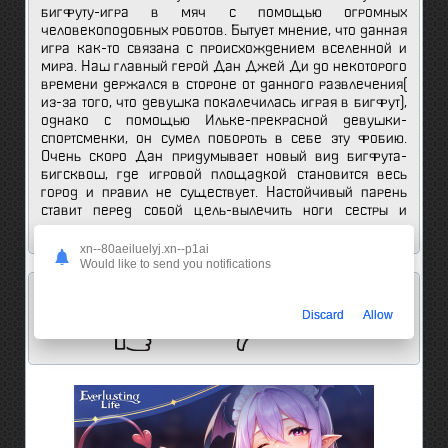
бигфуту-игра в мяч с помощью огромных
человекоподобных роботов. Бытует мнение, что данная
игра как-то связана с происхождением вселенной и
мира. Наш главный герой Дан Джей Ди до некоторого
времени держался в стороне от данного развлечения(
из-за того, что девушка покалечилась играя в бигфут),
однако с помощью Ильке-прекрасной девушки-
спортсменки, он сумел побороть в себе эту фобию.
Очень скоро Дан придумывает новый вид бигфута-
бигсквош, где игровой площадкой становится весь
город и правил не существует. Настойчивый парень
ставит перед собой цель-вылечить ноги сестры и
доказать всем свое преимущество.
xn--80aeiluelyj.xn--p1ai
Would like to send you notifications
Мнение анимешников об этом аниме:
Discard
Allow
0
0