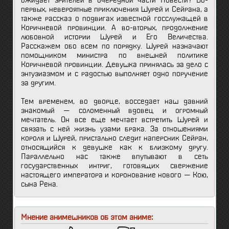
ожидает зрителей в очередной части Повести? Во-
первых, невероятные приключения Шурей и Сейрана, а
также рассказ о подвигах известной госслужащей в
Коричневой провинции. А во-вторых, продолжение
любовной истории Шурей и Его Величества.
Расскажем обо всем по порядку. Шурей назначают
помощником министра по внешней политике
Коричневой провинции. Девушка принялась за дело с
энтузиазмом и с радостью выполняет одно поручение
за другим.
Тем временем, во дворце, восседает наш давний
знакомый — соломенный вдовец и огромный
мечтатель. Он все еще мечтает встретить Шурей и
связать с ней жизнь узами брака. За отношениями
короля и Шурей, пристально следит наперсник Сейран,
относящийся к девушке как к близкому другу.
Параллельно нас также впутывают в сеть
государственных интриг, готовящих свержение
настоящего императора и коронование нового — Кою,
сына Рена.
Мнение анимешников об этом аниме: