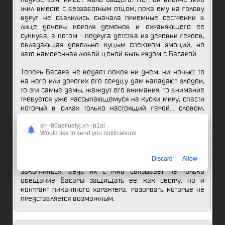
жил вместе с беззаботным отцом, пока ему на голову
вдруг не свалились сначала приемные сестренки в
лице дочеры короля демонов и охраняющего ее
суккуба, а потом - подруга детства из деревни героев,
обладающая довольно куцым спектром эмоций, но
зато намеренная любой ценой быть рядом с Басарой.
Теперь Басара не ведает покоя ни днем, ни ночью: то
на него или дорогих его сердцу дам нападают злодеи,
то эти самые дамы, жаждут его внимания, то внимание
требуется уже рассыпающемуся на куски миру, спасти
который в силах только настоящий герой... словом,
скучать тут некогда. А главное, впереди еще долгий
xn--80aeiluelyj.xn--p1ai
путь: сделать передышку Басара сможет только тогда,
Would like to send you notifications
когда Мио, дочь короля демонов, окажется в полной
безопасности, а политическая обстановка в мире
сверхъестественного этому, увы, не способствует.
Discard
Allow
Впрочем, геройская жизнь Басары может и на этом не
закончиться: ведь их с Мио связывает не только
обещание Басары защищать ее, как сестру, но и
контракт пикантного характера, разорвать которые не
представляется возможным.