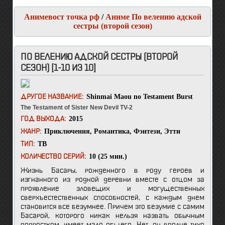
Анимевост точка рф
/
Аниме По велению адской
сестры (второй сезон)
ПО ВЕЛЕНИЮ АДСКОЙ СЕСТРЫ (ВТОРОЙ
СЕЗОН) [1-10 ИЗ 10]
Shinmai Maou no Testament Burst
ДРУГОЕ НАЗВАНИЕ:
The Testament of Sister New Devil TV-2
2015
ГОД ВЫХОДА:
Приключения
,
Романтика
,
Фэнтези
,
Этти
ЖАНР:
ТВ
ТИП:
10 (25 мин.)
КОЛИЧЕСТВО СЕРИЙ:
Жизнь Басары, рожденного в роду героев и
изгнанного из родной деревни вместе с отцом за
проявление зловещих и могущественных
сверхъестественных способностей, с каждым днем
становится все безумнее. Причем это безумие с самим
Басарой, которого никак нельзя назвать обычным
подростком, имеет мало общего. Нет, он вполне тихо