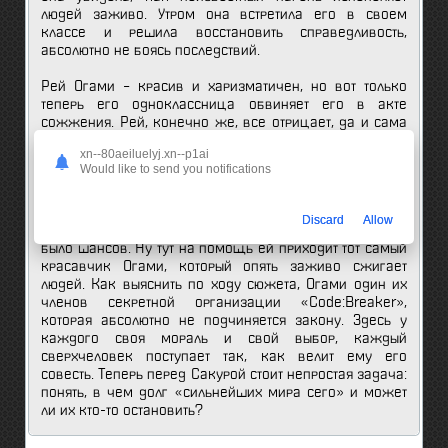
людей заживо. Утром она встретила его в своем
классе и решила восстановить справедливость,
абсолютно не боясь последствий.
Рей Огами – красив и харизматичен, но вот только
теперь его одноклассница обвиняет его в акте
сожжения. Рей, конечно же, все отрицает, да и сама
Сакура не может подтвердить свои слова никакими
xn--80aeiluelyj.xn--p1ai
доказательствами. В тот же вечер она бросается на
Would like to send you notifications
помощь бездомному, на которого напала группа
хулиганов. К сожалению, все ее навыки айкидо
оказались просто фарсом, так как перед реальной
Discard
Allow
угрозой, в лице десятерых здоровых амбалов, у нее не
было шансов. Ну тут на помощь ей приходит тот самый
красавчик Огами, который опять заживо сжигает
людей. Как выяснить по ходу сюжета, Огами один их
членов секретной организации «Code:Breaker»,
которая абсолютно не подчиняется закону. Здесь у
каждого своя мораль и свой выбор, каждый
сверхчеловек поступает так, как велит ему его
совесть. Теперь перед Сакурой стоит непростая задача:
понять, в чем долг «сильнейших мира сего» и может
ли их кто-то остановить?