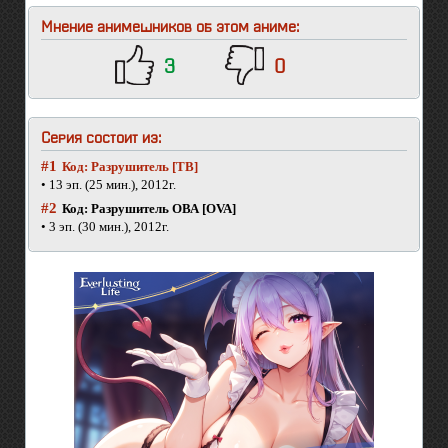
Мнение анимешников об этом аниме:
3
0
Серия состоит из:
#1
Код: Разрушитель [ТВ]
• 13 эп. (25 мин.), 2012г.
#2
Код: Разрушитель ОВА [OVA]
• 3 эп. (30 мин.), 2012г.