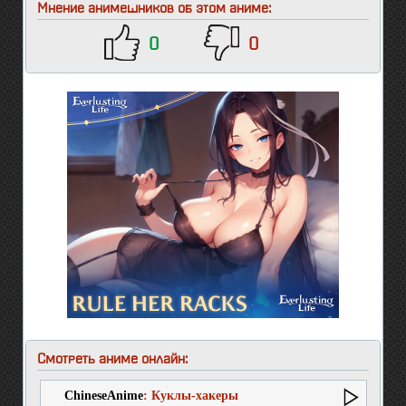
Мнение анимешников об этом аниме:
0
0
Смотреть аниме онлайн:
ChineseAnime
: Куклы-хакеры