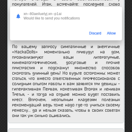
покупателей. Итак, встречайте: последнее слово
техники в сфере услуг, революционное изобретение,
xn--80aeiluelyj.xn--p1ai
покорившее весь мир! Искусственный интеллект
Would like to send you notifications
индивидуального развлечения – андроиды под
названием «HackaDolls», чья задача состоит в оценке
личных предпочтений клиентов и подборке для них
Discard
Allow
соответствующих рекомендаций.
По вашему запросу симпатичные и энергичные
«HackaDolls» моментально прибудут на дом,
проанализируют ваши литературные,
кинематографические, досуговые и прочие
пристрастия и подскажут множество способов
скоротать длинный день! Но будьте осторожны: может
статься, что вместо ответственных профессионалов с
солидным опытом работы к вам заявятся три девицы –
гиперактивная Первая, кокетливая Вторая и ленивая
Третья, - и тогда на отдыхе можно будет поставить
крест. Впрочем, неопытным кладезям полезных
рекомендаций ведь тоже надо где-то учиться своему
ремеслу… да и нельзя сказать, чтобы в своих советах
они так уж сильно ошибались.