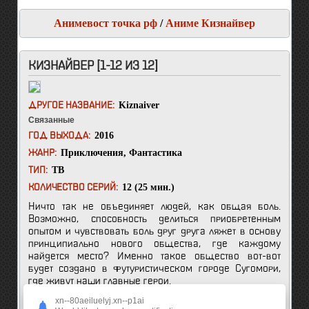
Анимевост точка рф
/
Аниме Кизнайвер
КИЗНАЙВЕР [1-12 ИЗ 12]
Kiznaiver
ДРУГОЕ НАЗВАНИЕ:
Связанные
2016
ГОД ВЫХОДА:
Приключения
,
Фантастика
ЖАНР:
ТВ
ТИП:
12 (25 мин.)
КОЛИЧЕСТВО СЕРИЙ:
Ничто так не объединяет людей, как общая боль.
Возможно, способность делиться приобретенным
опытом и чувствовать боль друг друга ляжет в основу
принципиально нового общества, где каждому
найдется место? Именно такое общество вот-вот
будет создано в футуристическом городе Сугомори,
где живут наши главные герои.
xn--80aeiluelyj.xn--p1ai
Накануне летних каникул паренек по имени Кацухира