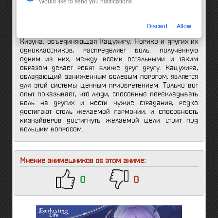
Would like to send you notifications
Агата узнал от своей странной одноклассницы Норико
Сонозаки, что он был выбран на роль кизнайвера.
Кизнайверы – это люди, способные наладить между
Discard
Allow
собой особую связь, основанную на боли. Система
Кизуна, объединяющая Кацухиру, Норико и других их
одноклассников, распределяет боль, полученную
одним из них, между всеми остальными и таким
образом делает ребят ближе друг другу. Кацухира,
обладающий заниженным болевым порогом, является
для этой системы ценным приобретением. Только вот
опыт показывает, что люди, способные перекладывать
боль на других и нести чужие страдания, редко
достигают столь желаемой гармонии, и способность
кизнайверов достигнуть желаемой цели стоит под
большим вопросом.
Мнение анимешников об этом аниме:
0
0