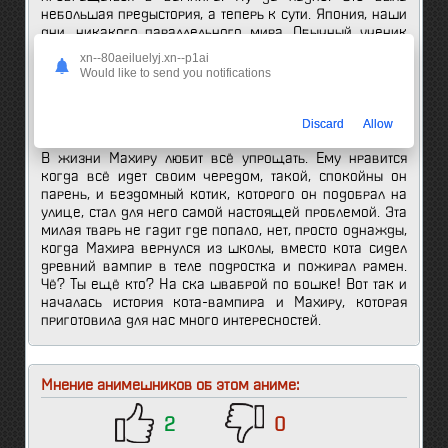
небольшая предыстория, а теперь к сути. Япония, наши
дни, никакого параллельного мира. Обычный ученик
средний школы Махиру отличается от своих
xn--80aeiluelyj.xn--p1ai
сверстников тем, что они с ранних лет сирота, а так же
Would like to send you notifications
очень самостоятелен. Мама умерла в автокатастрофе,
а его отец по факту отказался от него, так как
променял семейную жизнь на путешествия.
Discard
Allow
В жизни Махиру любит всё упрощать. Ему нравится
когда всё идет своим чередом, такой, спокойны он
парень, и бездомный котик, которого он подобрал на
улице, стал для него самой настоящей проблемой. Эта
милая тварь не гадит где попало, нет, просто однажды,
когда Махира вернулся из школы, вместо кота сидел
древний вампир в теле подростка и пожирал рамен.
Чё? Ты ещё кто? На ска шваброй по бошке! Вот так и
началась история кота-вампира и Махиру, которая
приготовила для нас много интересностей.
Мнение анимешников об этом аниме:
2
0