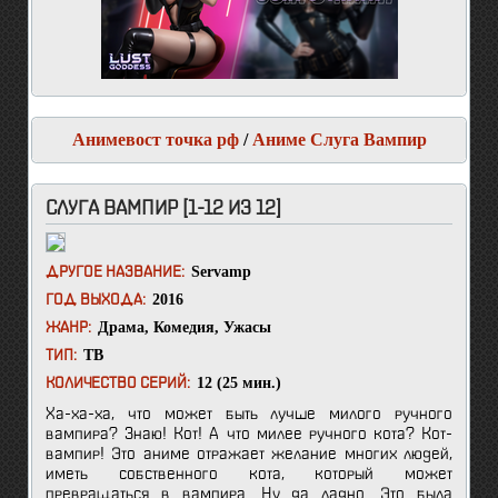
Анимевост точка рф
/
Аниме Слуга Вампир
СЛУГА ВАМПИР [1-12 ИЗ 12]
Servamp
ДРУГОЕ НАЗВАНИЕ:
2016
ГОД ВЫХОДА:
Драма
,
Комедия
,
Ужасы
ЖАНР:
ТВ
ТИП:
12 (25 мин.)
КОЛИЧЕСТВО СЕРИЙ:
Ха-ха-ха, что может быть лучше милого ручного
вампира? Знаю! Кот! А что милее ручного кота? Кот-
вампир! Это аниме отражает желание многих людей,
иметь собственного кота, который может
превращаться в вампира. Ну да ладно. Это была