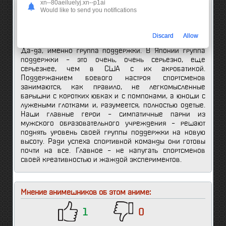
xn--80aeiluelyj.xn--p1ai
А еще в Японии есть явления, в которых странным
Would like to send you notifications
образом сочетаются и убийственная серьезность, и
безумие, и даже симпатичные мальчики. Имя одному
из таких явлений… группа поддержки!
Discard
Allow
Да-да, именно группа поддержки. В Японии группа
поддержки – это очень, очень серьезно, еще
серьезнее, чем в США с их акробатикой.
Поддержанием боевого настроя спортсменов
занимаются, как правило, не легкомысленные
барышни с коротких юбках и с помпонами, а юноши с
лужеными глотками и, разумеется, полностью одетые.
Наши главные герои – симпатичные парни из
мужского образовательного учреждения – решают
поднять уровень своей группы поддержки на новую
высоту. Ради успеха спортивной команды они готовы
почти на все. Главное – не напугать спортсменов
своей креативностью и жаждой экспериментов.
Мнение анимешников об этом аниме:
1
0