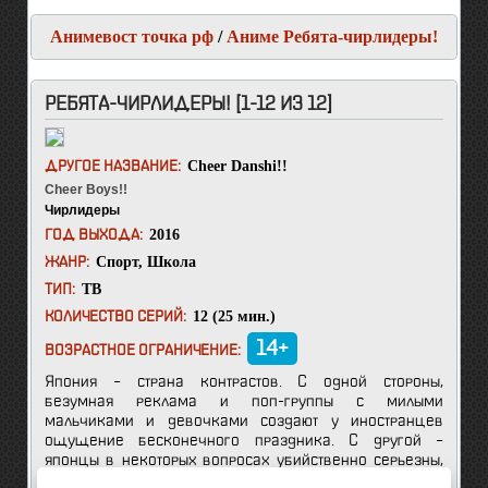
Анимевост точка рф
/
Аниме Ребята-чирлидеры!
РЕБЯТА-ЧИРЛИДЕРЫ! [1-12 ИЗ 12]
Cheer Danshi!!
ДРУГОЕ НАЗВАНИЕ:
Cheer Boys!!
Чирлидеры
2016
ГОД ВЫХОДА:
Спорт
,
Школа
ЖАНР:
ТВ
ТИП:
12 (25 мин.)
КОЛИЧЕСТВО СЕРИЙ:
14+
ВОЗРАСТНОЕ ОГРАНИЧЕНИЕ:
Япония – страна контрастов. С одной стороны,
безумная реклама и поп-группы с милыми
мальчиками и девочками создают у иностранцев
ощущение бесконечного праздника. С другой –
японцы в некоторых вопросах убийственно серьезны,
чем обескураживают любого визитера из-за границы.