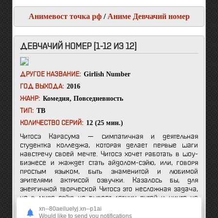
Анимевост точка рф
/
Аниме Девчачий номер
ДЕВЧАЧИЙ НОМЕР [1-12 ИЗ 12]
Girlish Number
ДРУГОЕ НАЗВАНИЕ:
2016
ГОД ВЫХОДА:
Комедия
,
Повседневность
ЖАНР:
ТВ
ТИП:
12 (25 мин.)
КОЛИЧЕСТВО СЕРИЙ:
Читосэ Карасума — симпатичная и деятельная
студентка колледжа, которая делает первые шаги
навстречу своей мечте. Читосэ хочет работать в шоу-
бизнесе и жаждет стать айдолом-сэйю, или, говоря
простым языком, быть знаменитой и любимой
зрителями актрисой озвучки. Казалось бы, для
энергичной творческой Читосэ это несложная задача,
но в мире сэйю не бывает легких путей и ничто не
дается без труда.
xn--80aeiluelyj.xn--p1ai
Would like to send you notifications