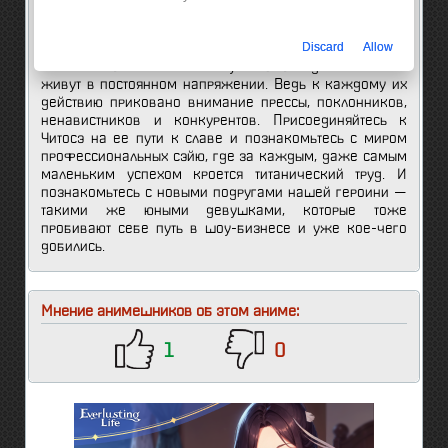
Сэйю должны не только быть хорошими актрисами, но
и разбираться в типах персонажей, говорить разными
Discard
Allow
голосами и моментально корректировать образ по
требованию режиссера. А уж сэйю-айдолы и вовсе
живут в постоянном напряжении. Ведь к каждому их
действию приковано внимание прессы, поклонников,
ненавистников и конкурентов. Присоединяйтесь к
Читосэ на ее пути к славе и познакомьтесь с миром
профессиональных сэйю, где за каждым, даже самым
маленьким успехом кроется титанический труд. И
познакомьтесь с новыми подругами нашей героини —
такими же юными девушками, которые тоже
пробивают себе путь в шоу-бизнесе и уже кое-чего
добились.
Мнение анимешников об этом аниме:
1
0